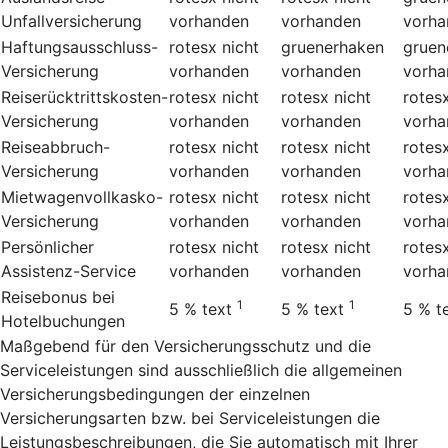
Unfallversicherung
vorhanden
vorhanden
vorha
Haftungsausschluss-
rotesx
nicht
gruenerhaken
gruen
Versicherung
vorhanden
vorhanden
vorha
Reiserücktrittskosten-
rotesx
nicht
rotesx
nicht
rotes
Versicherung
vorhanden
vorhanden
vorha
Reiseabbruch-
rotesx
nicht
rotesx
nicht
rotes
Versicherung
vorhanden
vorhanden
vorha
Mietwagenvollkasko-
rotesx
nicht
rotesx
nicht
rotes
Versicherung
vorhanden
vorhanden
vorha
Persönlicher
rotesx
nicht
rotesx
nicht
rotes
Assistenz-Service
vorhanden
vorhanden
vorha
Reisebonus bei
1
1
5 %
text
5 %
text
5 %
t
Hotelbuchungen
Maßgebend für den Versicherungsschutz und die
Serviceleistungen sind ausschließlich die allgemeinen
Versicherungsbedingungen der einzelnen
Versicherungsarten bzw. bei Serviceleistungen die
Leistungsbeschreibungen, die Sie automatisch mit Ihrer