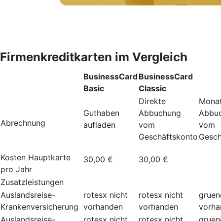
Firmenkreditkarten im Vergleich
BusinessCard
BusinessCard
Basic
Classic
Direkte
Monat
Guthaben
Abbuchung
Abbu
Abrechnung
aufladen
vom
vom
Geschäftskonto
Gesch
Kosten Hauptkarte
30,00 €
30,00 €
pro Jahr
Zusatzleistungen
Auslandsreise-
rotesx
nicht
rotesx
nicht
gruen
Krankenversicherung
vorhanden
vorhanden
vorha
Auslandsreise-
rotesx
nicht
rotesx
nicht
gruen