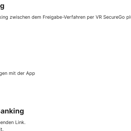
ng
nking zwischen dem Freigabe-Verfahren per VR SecureGo p
ngen mit der App
Banking
enden Link.
t.