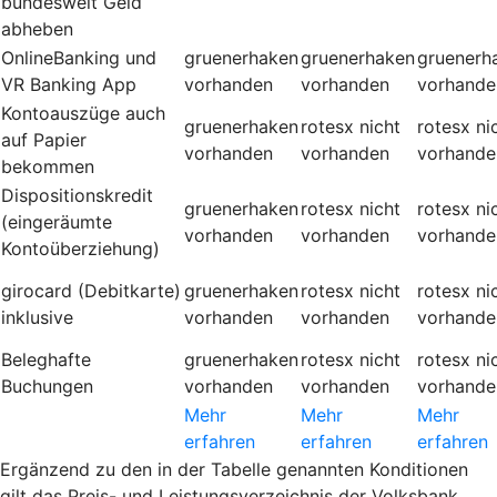
bundesweit Geld
abheben
OnlineBanking und
gruenerhaken
gruenerhaken
gruenerh
VR Banking App
vorhanden
vorhanden
vorhande
Kontoauszüge auch
gruenerhaken
rotesx
nicht
rotesx
ni
auf Papier
vorhanden
vorhanden
vorhande
bekommen
Dispositionskredit
gruenerhaken
rotesx
nicht
rotesx
ni
(eingeräumte
vorhanden
vorhanden
vorhande
Kontoüberziehung)
girocard (Debitkarte)
gruenerhaken
rotesx
nicht
rotesx
ni
inklusive
vorhanden
vorhanden
vorhande
Beleghafte
gruenerhaken
rotesx
nicht
rotesx
ni
Buchungen
vorhanden
vorhanden
vorhande
Mehr
Mehr
Mehr
erfahren
erfahren
erfahren
Ergänzend zu den in der Tabelle genannten Konditionen
gilt das Preis- und Leistungsverzeichnis der Volksbank