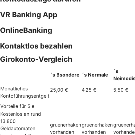
VR Banking App
OnlineBanking
Kontaktlos bezahlen
Girokonto-Vergleich
´s
´s Bsondere
´s Normale
Neimodi
Monatliches
25,00 €
4,25 €
5,50 €
Kontoführungsentgelt
Vorteile für Sie
Kostenlos an rund
13.800
gruenerhaken
gruenerhaken
gruenerh
Geldautomaten
vorhanden
vorhanden
vorhande