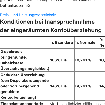
Dettenhausen eG.
Preis- und Leistungsverzeichnis
Konditionen bei Inanspruchnahme
der eingeräumten Kontoüberziehung
´s
´s Bsondere
´s Normale
Ne
Dispokredit
(eingeräumte,
10,261 %
10,261 %
10
unbefristete
Überziehungsmöglichkeit)
Geduldete Überziehung
(den Dispo übersteigende
oder vorübergehend
14,261 %
14,261 %
14
geduldete
Kontoüberziehung)
Zinsbelastungsperiode
vierteljährlich
vierteljährlich
vie