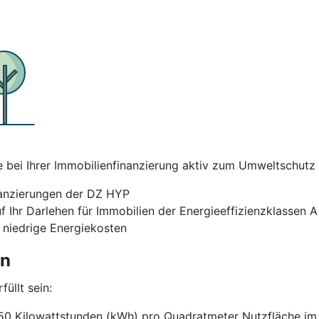
ei Ihrer Immobilienfinanzierung aktiv zum Umweltschutz bei
nanzierungen der DZ HYP
uf Ihr Darlehen für Immobilien der Energieeffizienzklassen 
 niedrige Energiekosten
en
üllt sein:
50 Kilowattstunden (kWh) pro Quadratmeter Nutzfläche im J