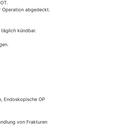
GOT.
r Operation abgedeckt.
 täglich kündbar.
gen.
ie, Endoskopische OP
andlung von Frakturen