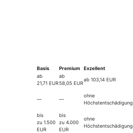
Basis
Premium
Exzellent
ab
ab
ab 103,14 EUR
21,71 EUR
58,05 EUR
ohne
—
—
Höchstentschädigung
bis
bis
ohne
zu 1.500
zu 4.000
Höchstentschädigung
EUR
EUR