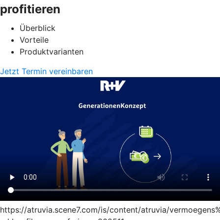
profitieren
Überblick
Vorteile
Produktvarianten
Jetzt Termin vereinbaren
https://atruvia.scene7.com/is/content/atruvia/vermoege