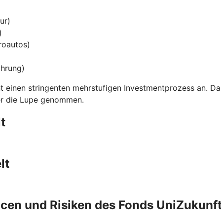
ur)
)
troautos)
ährung)
einen stringenten mehrstufigen Investmentprozess an. Dabe
ter die Lupe genommen.
t
lt
cen und Risiken des Fonds UniZukunft