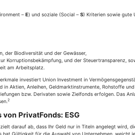
vironment –
E
) und soziale (Social –
S
) Kriterien sowie gut
, der Biodiversität und der Gewässer,
r Korruptionsbekämpfung, und der Steuertransparenz, so
eit am Arbeitsplatz.
Merkmale investiert Union Investment in Vermögensgegenstä
in Aktien, Anleihen, Geldmarktinstrumente, Rohstoffe un
riefungen bzw. Derivaten sowie Zielfonds erfolgen. Das A
2
sen.
s von PrivatFonds: ESG
elt darauf ab, dass Ihr Geld nur in Titeln angelegt wird, 
 hat Gültigkeit für die Auswahl von Unternehmen, weicht je