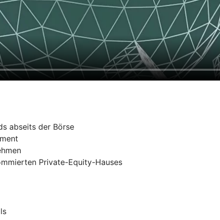
s abseits der Börse
ement
nehmen
nommierten Private-Equity-Hauses
ls